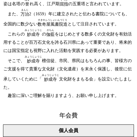
姿は名塔の
れ高く、江戸期
の五重塔と言われています。
誉
屈指
まんじ
また、
2（1659）年に建立されたと伝わる書院についても、
万治
すきやふうしょいんづくり
全国的に数少ない
として注目されています。
数奇屋風書院造
みょうじょうじ
がらん
これらの
の
をはじめとする数多くの文化財を有効活
妙成寺
伽藍
用することが百万石文化を誇る石川県にあって重要であり、将来的
には国宝指定も視野に入れた活動を実践する必要があります。
みょうじょうじ
そこで、
檀信徒、市民、県民はもちろんの事、皆様方の
妙成寺
ご支援を得て貴重な文化財（文化遺産）を末永く保護し、後世に伝
みょうじょうじ
承していくために「
文化財をまもる会」を設立いたしまし
妙成寺
た。
趣旨に深いご理解を賜りますよう、お願い申し上げます。
年会費
個人会員