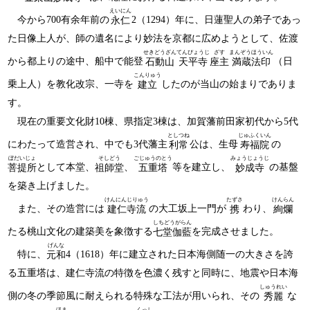
えいにん
今から700有余年前の
2（1294）年に、日蓮聖人の弟子であっ
永仁
た日像上人が、師の遺名により妙法を京都に広めようとして、佐渡
せきどうざん
てんぴょうじ
ざす
まんぞうほういん
から都上りの途中、船中で能登
（日
石動山
天平寺
座主
満蔵法印
こんりゅう
乗上人）を教化改宗、一寺を
したのが当山の始まりでありま
建立
す。
現在の重要文化財10棟、県指定3棟は、加賀藩前田家初代から5代
としつね
じゅふくいん
にわたって造営され、中でも3代藩主
公は、生母
の
利常
寿福院
ぼだいじょ
そしどう
ごじゅうのとう
みょうじょうじ
として本堂、
、
等を建立し、
の基盤
菩提所
祖師堂
五重塔
妙成寺
を築き上げました。
けんにんじりゅう
たずさ
けんらん
また、その造営には
の大工坂上一門が
わり、
建仁寺流
携
絢爛
しちどうがらん
たる桃山文化の建築美を象徴する
を完成させました。
七堂伽藍
げんな
特に、
4（1618）年に建立された日本海側随一の大きさを誇
元和
る五重塔は、建仁寺流の特徴を色濃く残すと同時に、地震や日本海
しゅうれい
側の冬の季節風に耐えられる特殊な工法が用いられ、その
な
秀麗
ほま
くっし