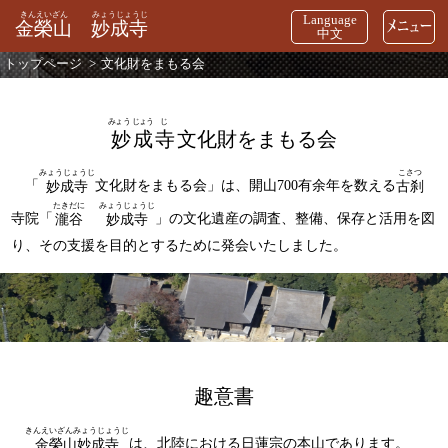
きんえいざん
みょうじょうじ
Language
金榮山
妙成寺
中文
トップページ
文化財をまもる会
みょう
じょう
じ
妙成寺
文化財をまもる会
みょうじょうじ
こさつ
「
文化財をまもる会」は、開山700有余年を数える
妙成寺
古刹
たきだに
みょうじょうじ
寺院「
」の文化遺産の調査、整備、保存と活用を図
瀧谷
妙成寺
り、その支援を目的とするために発会いたしました。
趣意書
きんえいざんみょうじょうじ
は、北陸における日蓮宗の本山であります。
金榮山妙成寺