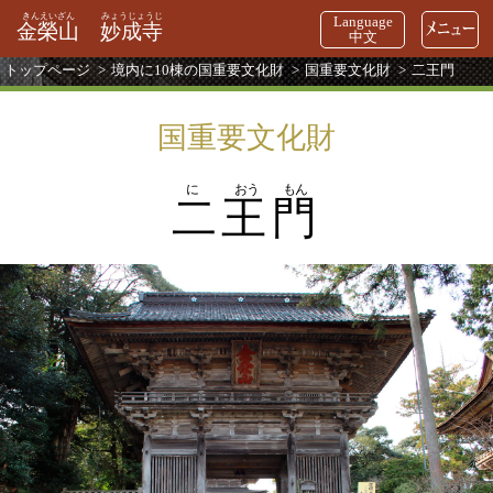
きんえいざん
みょうじょうじ
Language
金榮山
妙成寺
中文
トップページ
境内に10棟の国重要文化財
国重要文化財
二王門
国重要文化財
に
おう
もん
二王門