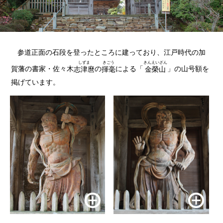
参道正面の石段を登ったところに建っており、江戸時代の加
しずま
きごう
きんえいざん
賀藩の書家・佐々木
の
による「
」の山号額を
志津麿
揮毫
金榮山
掲げています。